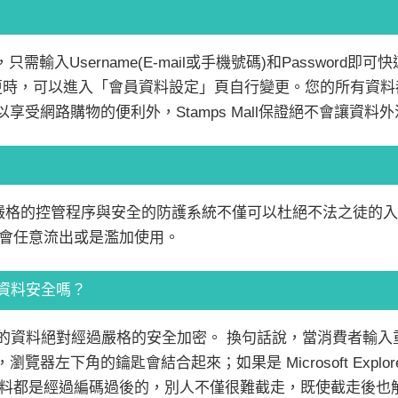
會員後，只需輸入Username(E-mail或手機號碼)和Passw
更時，可以進入「會員資料設定」頁自行變更。您的所有資料
了可以享受網路購物的便利外，Stamps Mall保證絕不會讓資
l內部有嚴格的控管程序與安全的防護系統不僅可以杜絕不法之徒
會任意流出或是濫加使用。
用卡資料安全嗎？
編碼系統，您的資料絕對經過嚴格的安全加密。 換句話說，當消費
，瀏覽器左下角的鑰匙會結合起來；如果是 Microsoft Exp
料都是經過編碼過後的，別人不僅很難截走，既使截走後也